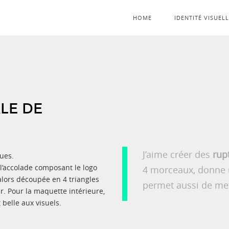
HOME
IDENTITÉ VISUEL
LE DE
J’aime créer des
rup
ues.
l’accolade composant le logo
4 morceaux, donne 
 alors découpée en 4 triangles
permet aussi de met
ur. Pour la maquette intérieure,
belle aux visuels.