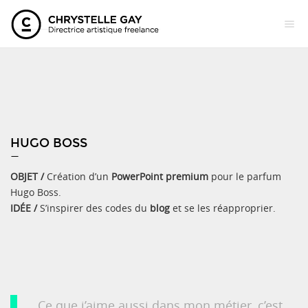
HUGO BOSS
—
OBJET /
Création d’un
PowerPoint premium
pour le parfum
Hugo Boss.
IDÉE /
S’inspirer des codes du
blog
et se les réapproprier.
Ce que j’aime aussi dans mon métier, c’est