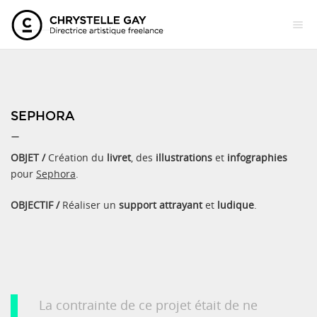
SEPHORA
—
OBJET /
Création du
livret
, des
illustrations
et
infographies
pour
Sephora
.
OBJECTIF /
Réaliser un
support attrayant
et
ludique
.
La contrainte de ce projet était de ne