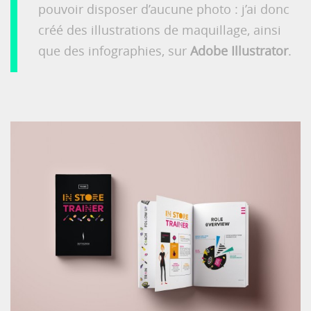
pouvoir disposer d’aucune photo : j’ai donc
créé des illustrations de maquillage, ainsi
que des infographies, sur
Adobe Illustrator
.